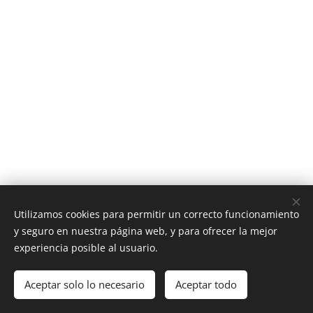
Utilizamos cookies para permitir un correcto funcionamiento
y seguro en nuestra página web, y para ofrecer la mejor
experiencia posible al usuario.
© 2026 Todos los derechos reservados
Aceptar solo lo necesario
Aceptar todo
Asociación Mindfulness Argentina
Cookies